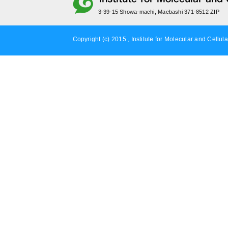
3-39-15 Showa-machi, Maebashi 371-8512 ZIP
Copyright (c) 2015 , Institute for Molecular and Cellula