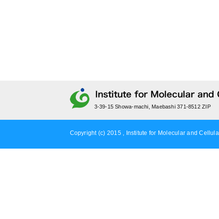
3-39-15 Showa-machi, Maebashi 371-8512 ZIP
Copyright (c) 2015 , Institute for Molecular and Cellula