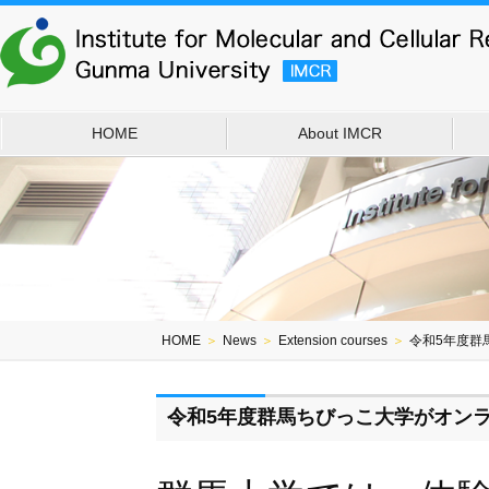
HOME
About IMCR
HOME
＞
News
＞
Extension courses
＞
令和5年度群
令和5年度群馬ちびっこ大学がオン