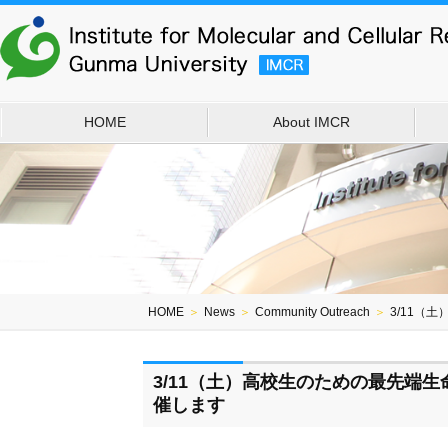
HOME
About IMCR
HOME
＞
News
＞
Community Outreach
＞
3/11（
3/11（土）高校生のための最先端
催します