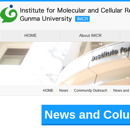
HOME
About IMCR
HOME
＞
News
＞
Community Outreach
＞
News and
News and Col