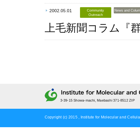
2002.05.01
Community
News and Colu
Outreach
上毛新聞コラム『群
3-39-15 Showa-machi, Maebashi 371-8512 ZIP
Copyright (c) 2015 , Institute for Molecular and Cellula