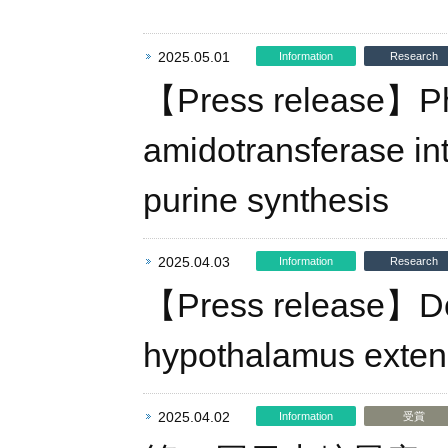
2025.05.01
Information
Research
【Press release】Ph
amidotransferase i
purine synthesis
2025.04.03
Information
Research
【Press release】Dop
hypothalamus exten
2025.04.02
Information
受賞