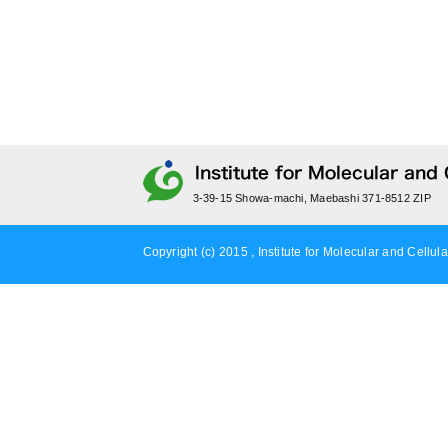
3-39-15 Showa-machi, Maebashi 371-8512 ZIP
Copyright (c) 2015 , Institute for Molecular and Cellula