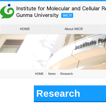
HOME
About IMCR
HOME
＞
News
＞
Research
Research