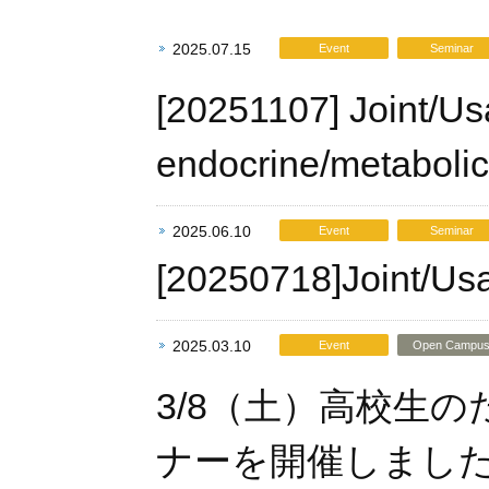
2025.07.15
Event
Seminar
[20251107] Joint/Us
endocrine/metabolic
2025.06.10
Event
Seminar
[20250718]Joint/Us
2025.03.10
Event
Open Campu
3/8（土）高校生
ナーを開催しまし