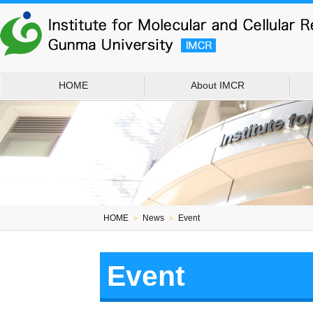
HOME
About IMCR
HOME
＞
News
＞
Event
Event