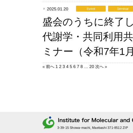
2025.01.20
Event
Seminar
盛会のうちに終了し
代謝学・共同利用
ミナー（令和7年1月
« 前へ
1
2
3
4
5
6
7
8
…
20
次へ »
3-39-15 Showa-machi, Maebashi 371-8512 ZIP