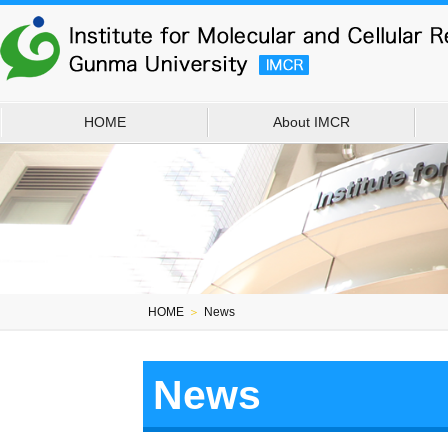
HOME
About IMCR
HOME
＞
News
News