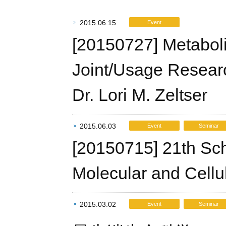
2015.06.15
Event
[20150727] Metaboli
Joint/Usage Research
Dr. Lori M. Zeltser
2015.06.03
Event
Seminar
[20150715] 21th Scho
Molecular and Cellu
2015.03.02
Event
Seminar