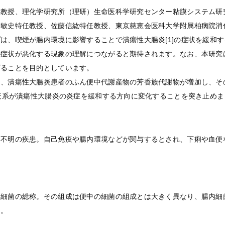
准教授、理化学研究所（理研）生命医科学研究センター粘膜システム研
草敏史特任教授、佐藤信紘特任教授、東京慈恵会医科大学附属柏病院消
は、喫煙が腸内環境に影響することで潰瘍性大腸炎[1]の症状を緩和
の症状が悪化する現象の理解につながると期待されます。なお、本研究
げることを目的としています。
、潰瘍性大腸炎患者のふん便中代謝産物の芳香族代謝物が増加し、その
免疫系が潰瘍性大腸炎の炎症を緩和する方向に変化することを突き止めま
不明の疾患。自己免疫や腸内環境などが関与するとされ、下痢や血便な
。
る細菌の総称。その組成は便中の細菌の組成とは大きく異なり、腸内細
る。