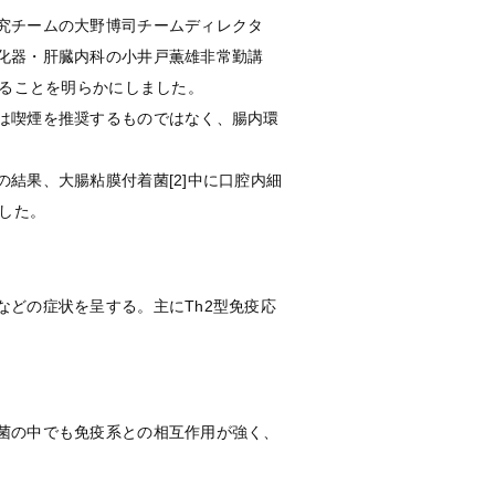
究チームの大野博司チームディレクタ
化器・肝臓内科の小井戸薫雄非常勤講
することを明らかにしました。
は喫煙を推奨するものではなく、腸内環
結果、大腸粘膜付着菌[2]中に口腔内細
した。
どの症状を呈する。主にTh2型免疫応
菌の中でも免疫系との相互作用が強く、