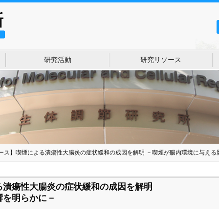
研究活動
研究リソース
ース】喫煙による潰瘍性大腸炎の症状緩和の成因を解明 －喫煙が腸内環境に与える
る潰瘍性大腸炎の症状緩和の成因を解明
響を明らかに－